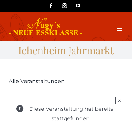
Zum
Facebook
Instagram
YouTube
Inhalt
springen
Ichenheim Jahrmarkt
Alle Veranstaltungen
×
Diese Veranstaltung hat bereits
stattgefunden.