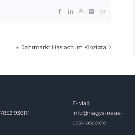
Facebook
LinkedIn
WhatsApp
Xing
E-
Mail
Jahrmarkt Haslach im Kinzigtal
:
E-Mail:
 7852 936111
info@nagys-neue-
essklasse.de